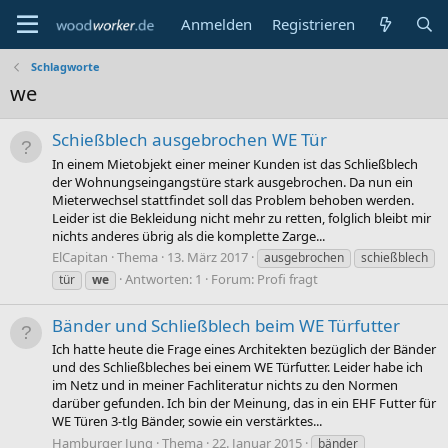
Anmelden
Registrieren
Schlagworte
we
Schießblech ausgebrochen WE Tür
In einem Mietobjekt einer meiner Kunden ist das Schließblech
der Wohnungseingangstüre stark ausgebrochen. Da nun ein
Mieterwechsel stattfindet soll das Problem behoben werden.
Leider ist die Bekleidung nicht mehr zu retten, folglich bleibt mir
nichts anderes übrig als die komplette Zarge...
ElCapitan
Thema
13. März 2017
ausgebrochen
schießblech
Antworten: 1
Forum:
Profi fragt
tür
we
Bänder und Schließblech beim WE Türfutter
Ich hatte heute die Frage eines Architekten bezüglich der Bänder
und des Schließbleches bei einem WE Türfutter. Leider habe ich
im Netz und in meiner Fachliteratur nichts zu den Normen
darüber gefunden. Ich bin der Meinung, das in ein EHF Futter für
WE Türen 3-tlg Bänder, sowie ein verstärktes...
Hamburger Jung
Thema
22. Januar 2015
bänder