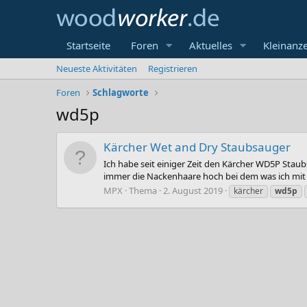
Startseite
Foren
Aktuelles
Kleinanz
Neueste Aktivitäten
Registrieren
Foren
Schlagworte
wd5p
Kärcher Wet and Dry Staubsauger
Ich habe seit einiger Zeit den Kärcher WD5P Stau
immer die Nackenhaare hoch bei dem was ich mit d
MPX
Thema
2. August 2019
kärcher
wd5p