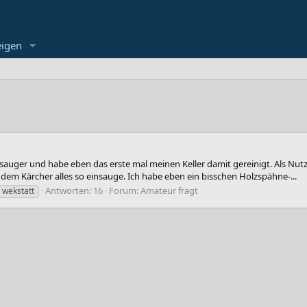
eigen
bsauger und habe eben das erste mal meinen Keller damit gereinigt. Als N
em Kärcher alles so einsauge. Ich habe eben ein bisschen Holzspähne-...
Antworten: 16
Forum:
Amateur fragt
wekstatt