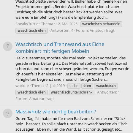
Waschtischplatte verwenden will. Bisher habe ich meine kleinen
Projekte immer geölt. Bei der Waschtischplatte bin ich aber
unsicher, ob die nicht doch besser lackiert werden sollte. Was
wäre eure Empfehlung? (Falls die Empfehlung doch...
SneakyTurtle
Thema
12. Mai 2025
waschtisch
behandeln
Antworten: 4
Forum:
Amateur fragt
waschtisch
ölen
Waschtisch und Trennwand aus Eiche
kombiniert mit fertigen Möbeln
Hallo zusammen, möchte hier mal mein Projekt vorstellen, das
gerade in Bearbeitung ist. Das Material steht soweit fest bzw. ist
schon da und kann eher schwer geändert werden. Fragen werde
ich ebenfalls hier einstellen. Da meine Ausstattung und
Fähigkeiten begrenzt sind, muss ich fertige Sachen...
world-e
Thema
2. Juli 2019
eiche
ölen
waschtisch
Antworten: 1
waschtisch
ölen
waschtisch
unterschrank
Forum:
Amateur fragt
Massivholz wie richtig bearbeiten?
Guten Tag, Ich habe mir für mein Bad vom Schreiner ein "Stück
holz " besorgt. Es soll einfach unter mein waschbecken als 'Tisch'
sozusagen.. Eben nur an die Wand. Es it schon zugesägt etc..