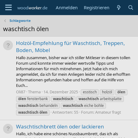
Anmelden
Registrieren
Schlagworte
waschtisch ölen
Holzöl-Empfehlung für Waschtisch, Treppen,
Boden, Möbel
Hallo zusammen, bisher war ich stiller Mitleser in diesem tollen
Forum und konnte immer wieder wertvolle Tipps und
Informationen für mich mitnehmen. Jetzt habe ich mich
angemeldet, da ich für mein Anliegen leider nicht die erhofften
Informationen gefunden habe und hoffen auf die Hilfe von
Euch...
Oli87
Thema
14. Dezember 2025
esstisch
holzöl
ölen
ölen
fensterbank
waschtisch
waschtisch
arbeitsplatte
waschtisch
behandeln
waschtisch
eiche bohle
Antworten: 55
Forum:
Amateur fragt
waschtisch
ölen
Waschtischbrett ölen oder lackieren
Hallo, ich habe eine schönes Nussbaumbrett, das ich als