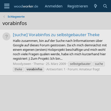
Anmelden
Registrieren
Schlagworte
vorabinfos
[suche] Vorabinfos zu selbstgebauter Theke
Hallo zusammen, bin auf der Suche nach Informationen über
Google auf dieses Forum gestossen. Da ich mich demnächst mit
einem eigenen (ersten) Holzprojekt beschäftige und mich wohl
noch viele Fragen quälen werde, habe ich mich kurzerhand hier
registriert ;) Zum Projekt: Ich bin...
Moodyzwen
Thema
25. März 2009
selbstgebauter
suche
Antworten: 1
Forum:
Amateur fragt
theke
vorabinfos