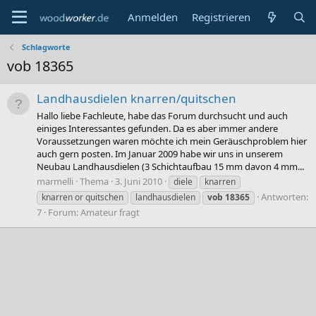
Anmelden
Registrieren
Schlagworte
vob 18365
Landhausdielen knarren/quitschen
Hallo liebe Fachleute, habe das Forum durchsucht und auch
einiges Interessantes gefunden. Da es aber immer andere
Voraussetzungen waren möchte ich mein Geräuschproblem hier
auch gern posten. Im Januar 2009 habe wir uns in unserem
Neubau Landhausdielen (3 Schichtaufbau 15 mm davon 4 mm...
marmelli
Thema
3. Juni 2010
diele
knarren
Antworten:
knarren or quitschen
landhausdielen
vob
18365
7
Forum:
Amateur fragt