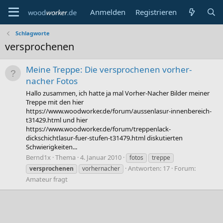
Anmelden
Registrieren
Schlagworte
versprochenen
Meine Treppe: Die versprochenen vorher-
nacher Fotos
Hallo zusammen, ich hatte ja mal Vorher-Nacher Bilder meiner
Treppe mit den hier
https://www.woodworker.de/forum/aussenlasur-innenbereich-
t31429.html und hier
https://www.woodworker.de/forum/treppenlack-
dickschichtlasur-fuer-stufen-t31479.html diskutierten
Schwierigkeiten...
Bernd1x
Thema
4. Januar 2010
fotos
treppe
Antworten: 17
Forum:
versprochenen
vorhernacher
Amateur fragt