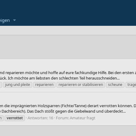
eigen
d reparieren möchte und hoffe auf eure fachkundige Hilfe. Bei den ersten z
tück. Ich möchte am liebsten den schlechten Teil herausschneiden...
jung und pleite
reparieren
reparieren or stabilisieren
scheune
trag
hren die imprägnierten Holzsparren (Fichte/Tanne) derart verrotten können. D
ne Dachbereich). Das Dach stößt gegen die Giebelwand und überdeckt...
Antworten: 16
Forum:
Amateur fragt
n
verrottet