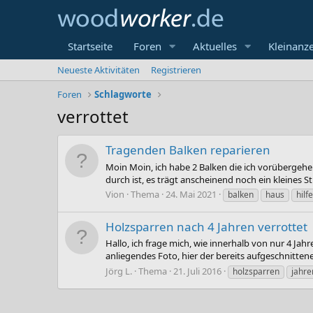
Startseite
Foren
Aktuelles
Kleinanz
Neueste Aktivitäten
Registrieren
Foren
Schlagworte
verrottet
Tragenden Balken reparieren
Moin Moin, ich habe 2 Balken die ich vorübergehen
durch ist, es trägt anscheinend noch ein kleines S
Vion
Thema
24. Mai 2021
balken
haus
hilfe
Holzsparren nach 4 Jahren verrottet
Hallo, ich frage mich, wie innerhalb von nur 4 Ja
anliegendes Foto, hier der bereits aufgeschnitte
Jörg L.
Thema
21. Juli 2016
holzsparren
jahre