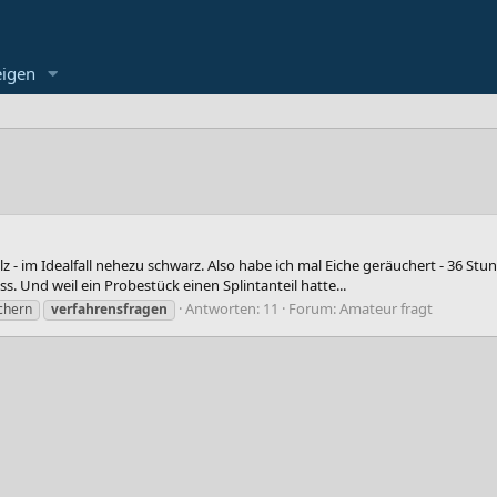
eigen
lz - im Idealfall nehezu schwarz. Also habe ich mal Eiche geräuchert - 36 S
s. Und weil ein Probestück einen Splintanteil hatte...
Antworten: 11
Forum:
Amateur fragt
chern
verfahrensfragen