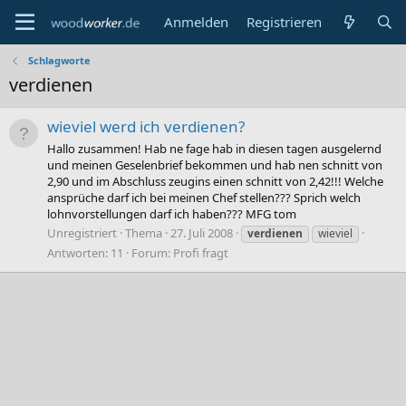
Anmelden
Registrieren
Schlagworte
verdienen
wieviel werd ich verdienen?
Hallo zusammen! Hab ne fage hab in diesen tagen ausgelernd
und meinen Geselenbrief bekommen und hab nen schnitt von
2,90 und im Abschluss zeugins einen schnitt von 2,42!!! Welche
ansprüche darf ich bei meinen Chef stellen??? Sprich welch
lohnvorstellungen darf ich haben??? MFG tom
Unregistriert
Thema
27. Juli 2008
verdienen
wieviel
Antworten: 11
Forum:
Profi fragt