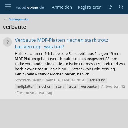
Anmelden
Registrieren
Schlagworte
verbaute
Verbaute MDF-Platten riechen stark trotz
Lackierung - was tun?
Hallo zusammen, Ich habe eine Schiebetür aus 2 Lagen 19 mm
MDF Platten gebaut (verschraubt, so dass insgesamt 38 mm
Dicke entstanden sind) - Die Tür ist im Endmass 150 breit und 250
hoch. Soweit sogut - da die MDF Platten (von Holz Possling,
Berlin) relativ stark gerochen haben, hab ich...
Schorsch-Berlin
Thema
6. Februar 2014
lackierung
Antworten: 12
mdfplatten
riechen
stark
trotz
verbaute
Forum:
Amateur fragt