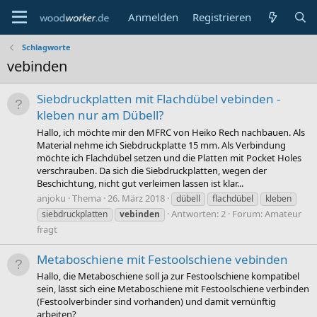
Anmelden
Registrieren
Schlagworte
vebinden
Siebdruckplatten mit Flachdübel vebinden -
kleben nur am Dübell?
Hallo, ich möchte mir den MFRC von Heiko Rech nachbauen. Als
Material nehme ich Siebdruckplatte 15 mm. Als Verbindung
möchte ich Flachdübel setzen und die Platten mit Pocket Holes
verschrauben. Da sich die Siebdruckplatten, wegen der
Beschichtung, nicht gut verleimen lassen ist klar...
anjoku
Thema
26. März 2018
dübell
flachdübel
kleben
Antworten: 2
Forum:
Amateur
siebdruckplatten
vebinden
fragt
Metaboschiene mit Festoolschiene vebinden
Hallo, die Metaboschiene soll ja zur Festoolschiene kompatibel
sein, lässt sich eine Metaboschiene mit Festoolschiene verbinden
(Festoolverbinder sind vorhanden) und damit vernünftig
arbeiten?