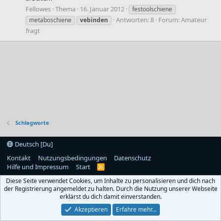
Fellowes
Thema
16. Januar 2012
festoolschiene
Antworten: 8
Forum:
Amateur
metaboschiene
vebinden
fragt
Schlagworte
Deutsch [Du]
Kontakt
Nutzungsbedingungen
Datenschutz
Hilfe und Impressum
Start
R
S
Diese Seite verwendet Cookies, um Inhalte zu personalisieren und dich nach
S
der Registrierung angemeldet zu halten. Durch die Nutzung unserer Webseite
erklärst du dich damit einverstanden.
Akzeptieren
Erfahre mehr…