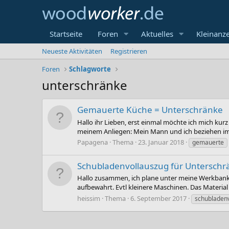
Startseite
Foren
Aktuelles
Kleinanz
Neueste Aktivitäten
Registrieren
Foren
Schlagworte
unterschränke
Gemauerte Küche = Unterschränke
Hallo ihr Lieben, erst einmal möchte ich mich kurz
meinem Anliegen: Mein Mann und ich beziehen im
Papagena
Thema
23. Januar 2018
gemauerte
Schubladenvollauszug für Unterschr
Hallo zusammen, ich plane unter meine Werkbank 3
aufbewahrt. Evtl kleinere Maschinen. Das Material 
heissim
Thema
6. September 2017
schubladen