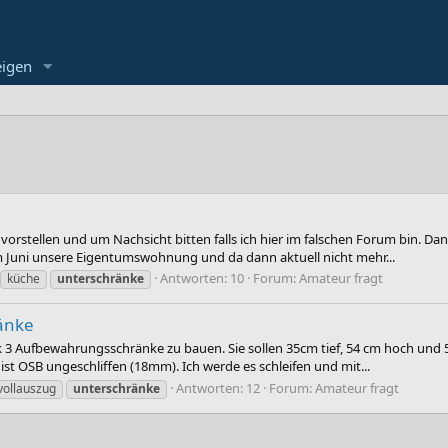
eigen
 vorstellen und um Nachsicht bitten falls ich hier im falschen Forum bin. Dan
 Juni unsere Eigentumswohnung und da dann aktuell nicht mehr...
Antworten: 10
Forum:
Amateur fragt
küche
unterschränke
änke
 Aufbewahrungsschränke zu bauen. Sie sollen 35cm tief, 54 cm hoch und 54 
ist OSB ungeschliffen (18mm). Ich werde es schleifen und mit...
Antworten: 12
Forum:
Amateur fragt
vollauszug
unterschränke