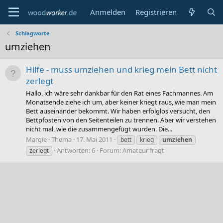
Anmelden
Registrieren
Schlagworte
umziehen
Hilfe - muss umziehen und krieg mein Bett nicht
zerlegt
Hallo, ich wäre sehr dankbar für den Rat eines Fachmannes. Am
Monatsende ziehe ich um, aber keiner kriegt raus, wie man mein
Bett auseinander bekommt. Wir haben erfolglos versucht, den
Bettpfosten von den Seitenteilen zu trennen. Aber wir verstehen
nicht mal, wie die zusammengefügt wurden. Die...
Margie
Thema
17. Mai 2011
bett
krieg
umziehen
Antworten: 6
Forum:
Amateur fragt
zerlegt