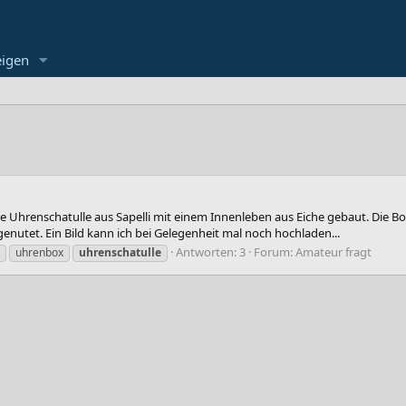
eigen
ne Uhrenschatulle aus Sapelli mit einem Innenleben aus Eiche gebaut. Die B
enutet. Ein Bild kann ich bei Gelegenheit mal noch hochladen...
Antworten: 3
Forum:
Amateur fragt
uhrenbox
uhrenschatulle