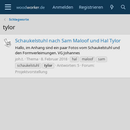
Anmelden
Registrieren
Schlagworte
tylor
Schaukelstuhl nach Sam Maloof und Hal Tylor
Hallo, im Anhang sind ein paar Fotos vom Schaukelstuhl und
den Formverleimungen. VG Johannes
joh.t.
Thema
8. Februar 2018
hal
maloof
sam
Antworten: 5
Forum:
schaukelstuhl
tylor
Projektvorstellung