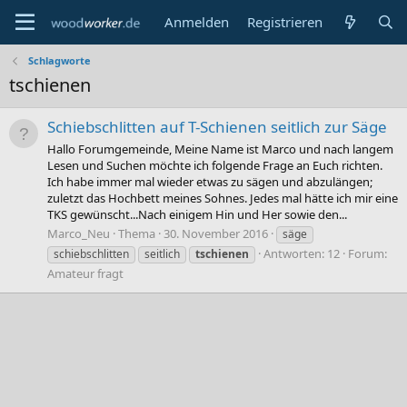
Anmelden
Registrieren
Schlagworte
tschienen
Schiebschlitten auf T-Schienen seitlich zur Säge
Hallo Forumgemeinde, Meine Name ist Marco und nach langem
Lesen und Suchen möchte ich folgende Frage an Euch richten.
Ich habe immer mal wieder etwas zu sägen und abzulängen;
zuletzt das Hochbett meines Sohnes. Jedes mal hätte ich mir eine
TKS gewünscht...Nach einigem Hin und Her sowie den...
Marco_Neu
Thema
30. November 2016
säge
Antworten: 12
Forum:
schiebschlitten
seitlich
tschienen
Amateur fragt