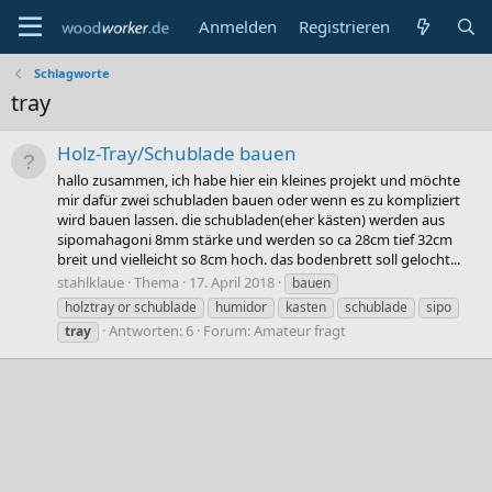
Anmelden
Registrieren
Schlagworte
tray
Holz-Tray/Schublade bauen
hallo zusammen, ich habe hier ein kleines projekt und möchte
mir dafür zwei schubladen bauen oder wenn es zu kompliziert
wird bauen lassen. die schubladen(eher kästen) werden aus
sipomahagoni 8mm stärke und werden so ca 28cm tief 32cm
breit und vielleicht so 8cm hoch. das bodenbrett soll gelocht...
stahlklaue
Thema
17. April 2018
bauen
holztray or schublade
humidor
kasten
schublade
sipo
Antworten: 6
Forum:
Amateur fragt
tray