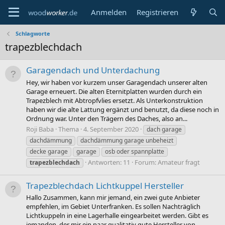
Anmelden
Registrieren
Schlagworte
trapezblechdach
Garagendach und Unterdachung
Hey, wir haben vor kurzem unser Garagendach unserer alten
Garage erneuert. Die alten Eternitplatten wurden durch ein
Trapezblech mit Abtropfvlies ersetzt. Als Unterkonstruktion
haben wir die alte Lattung ergänzt und benutzt, da diese noch in
Ordnung war. Unter den Trägern des Daches, also an...
Roji Baba
Thema
4. September 2020
dach garage
dachdämmung
dachdämmung garage unbeheizt
decke garage
garage
osb oder spannplatte
Antworten: 11
Forum:
Amateur fragt
trapezblechdach
Trapezblechdach Lichtkuppel Hersteller
Hallo Zusammen, kann mir jemand, ein zwei gute Anbieter
empfehlen, im Gebiet Unterfranken. Es sollen Nachträglich
Lichtkuppeln in eine Lagerhalle eingearbeitet werden. Gibt es
jemanden, der mir ein paar qualitativ gute Hersteller von