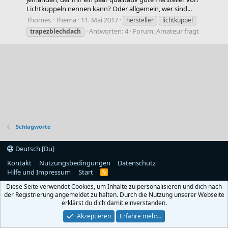
Lichtkuppeln nennen kann? Oder allgemein, wer sind...
Thomes
Thema
11. Mai 2017
hersteller
lichtkuppel
Antworten: 4
Forum:
Amateur fragt
trapezblechdach
Schlagworte
Deutsch [Du]
Kontakt
Nutzungsbedingungen
Datenschutz
Hilfe und Impressum
Start
R
S
Diese Seite verwendet Cookies, um Inhalte zu personalisieren und dich nach
S
der Registrierung angemeldet zu halten. Durch die Nutzung unserer Webseite
erklärst du dich damit einverstanden.
Akzeptieren
Erfahre mehr…