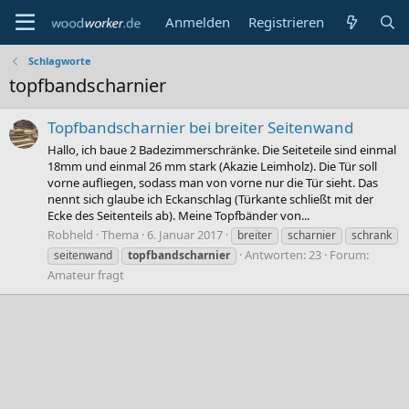
Anmelden
Registrieren
Schlagworte
topfbandscharnier
Topfbandscharnier bei breiter Seitenwand
Hallo, ich baue 2 Badezimmerschränke. Die Seiteteile sind einmal
18mm und einmal 26 mm stark (Akazie Leimholz). Die Tür soll
vorne aufliegen, sodass man von vorne nur die Tür sieht. Das
nennt sich glaube ich Eckanschlag (Türkante schließt mit der
Ecke des Seitenteils ab). Meine Topfbänder von...
Robheld
Thema
6. Januar 2017
breiter
scharnier
schrank
Antworten: 23
Forum:
seitenwand
topfbandscharnier
Amateur fragt