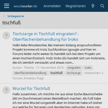
Anmelden
Registrieren
Schlagworte
tischfuß
Tischzarge in Tischfuß eingraten? -
Oberflächenbehandlung für Iroko
Hallo liebe Woodworker, Bei meinem bislang anspruchvollsten
Projekt komme ich trotz Suchfunktion (google und hier im
Forum) leider nicht weiter. Es handelt sich bei dem Projekt um
einen Küchen/Esstisch. Holz: Iroko (Es handelt sich um Holzreste,
die ich ziemlich verstaubt und etwas vom...
bustin
Thema
17. November 2015
eingraten
iroko
Antworten: 2
oberflächenbehandlung
tischfuß
tischzarge
Forum:
Amateur fragt
Wurzel für Tischfuß
Hallo zusammen, ich möchte mir aus einer Esche-Baumscheibe
(60 cm Durchmesser) einen Beistelltisch machen. Als Fuß habe
ich mir eine Wurzel vorgestellt aber im Internet habe ich bisher
nur welche für Terrarien und dergleichen gefunden. Kann mir