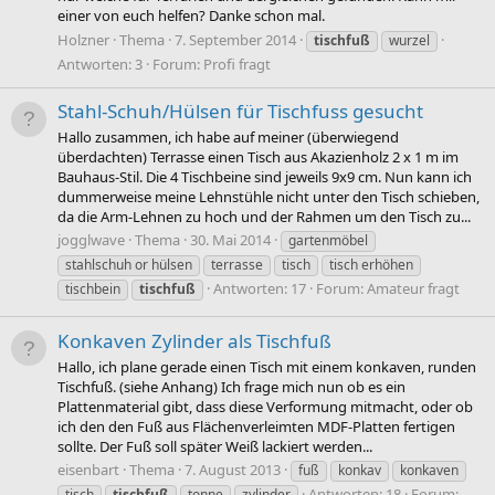
einer von euch helfen? Danke schon mal.
Holzner
Thema
7. September 2014
tischfuß
wurzel
Antworten: 3
Forum:
Profi fragt
Stahl-Schuh/Hülsen für Tischfuss gesucht
Hallo zusammen, ich habe auf meiner (überwiegend
überdachten) Terrasse einen Tisch aus Akazienholz 2 x 1 m im
Bauhaus-Stil. Die 4 Tischbeine sind jeweils 9x9 cm. Nun kann ich
dummerweise meine Lehnstühle nicht unter den Tisch schieben,
da die Arm-Lehnen zu hoch und der Rahmen um den Tisch zu...
jogglwave
Thema
30. Mai 2014
gartenmöbel
stahlschuh or hülsen
terrasse
tisch
tisch erhöhen
Antworten: 17
Forum:
Amateur fragt
tischbein
tischfuß
Konkaven Zylinder als Tischfuß
Hallo, ich plane gerade einen Tisch mit einem konkaven, runden
Tischfuß. (siehe Anhang) Ich frage mich nun ob es ein
Plattenmaterial gibt, dass diese Verformung mitmacht, oder ob
ich den den Fuß aus Flächenverleimten MDF-Platten fertigen
sollte. Der Fuß soll später Weiß lackiert werden...
eisenbart
Thema
7. August 2013
fuß
konkav
konkaven
Antworten: 18
Forum:
tisch
tischfuß
tonne
zylinder