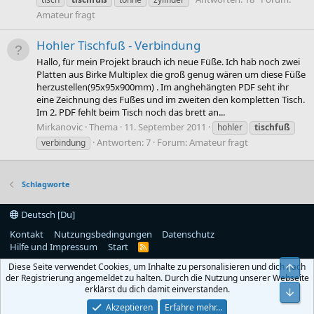
Amateur fragt
Hohler Tischfuß - Verbindung
Hallo, für mein Projekt brauch ich neue Füße. Ich hab noch zwei
Platten aus Birke Multiplex die groß genug wären um diese Füße
herzustellen(95x95x900mm) . Im anghehängten PDF seht ihr
eine Zeichnung des Fußes und im zweiten den kompletten Tisch.
Im 2. PDF fehlt beim Tisch noch das brett an...
Mirkanovic
Thema
11. September 2011
hohler
tischfuß
Antworten: 7
Forum:
Amateur fragt
verbindung
Schlagworte
Deutsch [Du]
Kontakt
Nutzungsbedingungen
Datenschutz
Hilfe und Impressum
Start
R
S
Diese Seite verwendet Cookies, um Inhalte zu personalisieren und dich nach
Obe
S
der Registrierung angemeldet zu halten. Durch die Nutzung unserer Webseite
erklärst du dich damit einverstanden.
Unt
Akzeptieren
Erfahre mehr…