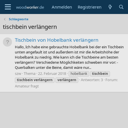
Anmelden
Registrieren
Schlagworte
tischbein verlängern
Tischbein von Hobelbank verlängern
Hallo, Ich habe eine gebrauchte Hobelbank bei der ein Tischbein
unten angefault ist und außerdem ist mir die Arbeitshöhe der
Hobelbank zu niedrig. Wie kann ich die Tischbeine am besten
verlängern? Verschiedene Möglichkeiten schweben mir vor: -
Querbalken unter die Beine, damit wäre nur...
szw
Thema
22. Februar 2018
hobelbank
tischbein
Antworten: 3
Forum:
tischbein
verlängern
verlängern
Amateur fragt