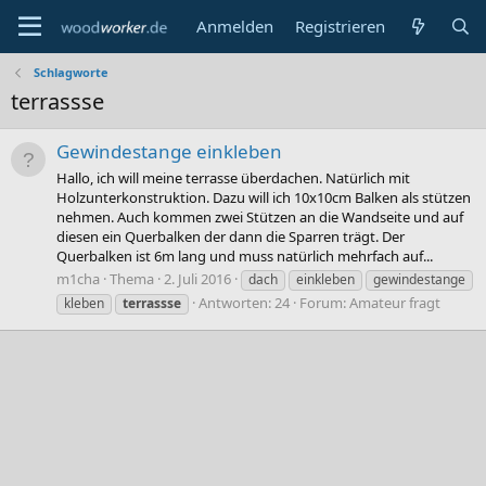
Anmelden
Registrieren
Schlagworte
terrassse
Gewindestange einkleben
Hallo, ich will meine terrasse überdachen. Natürlich mit
Holzunterkonstruktion. Dazu will ich 10x10cm Balken als stützen
nehmen. Auch kommen zwei Stützen an die Wandseite und auf
diesen ein Querbalken der dann die Sparren trägt. Der
Querbalken ist 6m lang und muss natürlich mehrfach auf...
m1cha
Thema
2. Juli 2016
dach
einkleben
gewindestange
Antworten: 24
Forum:
Amateur fragt
kleben
terrassse