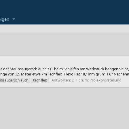
eigen
s der Staubsaugerschlauch z.B. beim Schleifen am Werkstück hängenbleibt,
änge von 3,5 Meter etwa 7m Techflex "Flexo Pet 19,1mm grün". Für Nachahme
Antworten: 2
Forum:
Projektvorstellung
ubsaugerschlauch
techflex