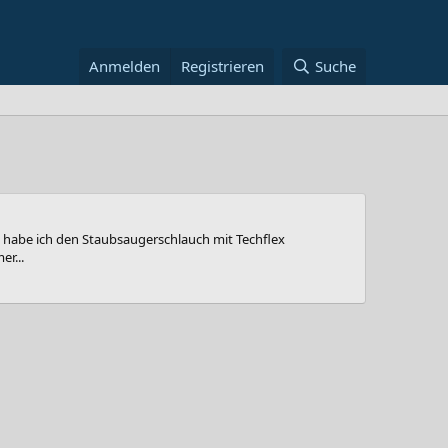
Anmelden
Registrieren
Suche
 habe ich den Staubsaugerschlauch mit Techflex
r...