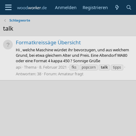
Anmelden
Registrieren
Schlagworte
talk
Formatkreissäge Übersicht
Hi , welche Maschine würdet ihr bevorzugen, und aus welchem
Grund, bei etwa gleichem Alter und Preis. Eine Altendorf WA80
oder eine Format 4 kappa 450 ? Sonnige Grüße
api
Thema
8. Februar 2021
fks
popcorn
talk
tipps
Antworten: 38
Forum:
Amateur fragt