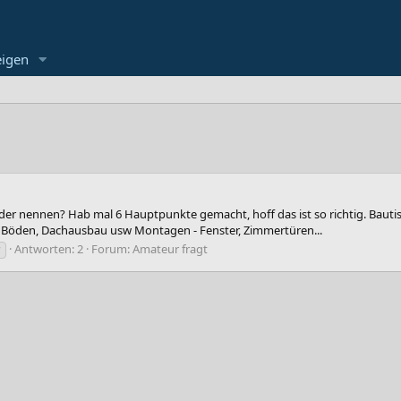
eigen
elder nennen? Hab mal 6 Hauptpunkte gemacht, hoff das ist so richtig. Bauti
 Böden, Dachausbau usw Montagen - Fenster, Zimmertüren...
Antworten: 2
Forum:
Amateur fragt