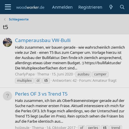
Anmelden
Registrieren
Schlagworte
t5
Camperausbau VW-Bulli
Hallo zusammen, wir bauen gerade - wie wahrscheinlich ziemlich
viele zur Zeit - einen T5 Bus zum Camper um. Vorlage hierzu ist
der Ausbau der Bullifaktur. Den finde ich ziemlich ansprechend,
allerdings etwas über meinem Budget. :) https://bullifaktur.de/
Die Multiplexoberflächen dort sind...
CharlyPapa
Thema
15. Juni 2020
ausbau
camper
Antworten: 42
Forum:
Amateur fragt
multiplex
öl
t5
Perles OF 3 vs Trend T5
Halo zusammen, ich bin als Oberfräseneinsteiger gerade auf der
Suche nach meiner ersten Fräse. Aktuell interessiere ich mich für
die Perles OF3. Ich frage mich allerdings, wo der Unterschied zur
Trend T5 liegt (außer im Preis). Rein optisch sehen die Fräsen bis
auf die Farbe identisch aus...
holzeule
Thema
14. Oktober 2017
of
perles
t5
trend