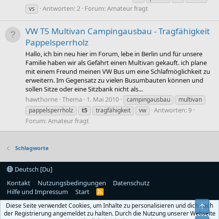
Antworten: 2
Forum:
Amateur fragt
vs
VW T5 Multivan Campingausbau - Tragfähigkeit
Pappelsperrholz
Hallo, ich bin neu hier im Forum, lebe in Berlin und für unsere
Familie haben wir als Gefährt einen Multivan gekauft. ich plane
mit einem Freund meinen VW Bus um eine Schlafmöglichkeit zu
erweitern. Im Gegensatz zu vielen Busumbauten können und
sollen Sitze oder eine Sitzbank nicht als...
hawthorne
Thema
1. Mai 2010
campingausbau
multivan
Antworten: 9
pappelsperrholz
t5
tragfähigkeit
vw
Forum:
Amateur fragt
Schlagworte
Deutsch [Du]
Kontakt
Nutzungsbedingungen
Datenschutz
Hilfe und Impressum
Start
R
S
Diese Seite verwendet Cookies, um Inhalte zu personalisieren und dich nach
Obe
S
der Registrierung angemeldet zu halten. Durch die Nutzung unserer Webseite