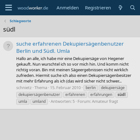
Anmelden
Registrieren
Schlagworte
südl
suche erfahrenen Dekupiersägenbenutzer
Berlin und Südl. Umla
Hallo an alle, ich habe mir eine Dekupiersäge von Hegener
gekauft. Nun wurschtel ich so vor mich hin. Und komm nicht
richtig voran. Bin mit meinen Sägeergebnissen nicht wirklich
zufrieden. Hiermit suche ich also einen Dekupiersägenbesitzer
mit mehr Erfahrung als ich (das wird sicher nicht schwer...
schnietz
Thema
15. Februar 2010
berlin
dekupiersäge
dekupiersägenbenutzer
erfahrenen
erfahrungen
südl
Antworten: 5
Forum:
Amateur fragt
umla
umland