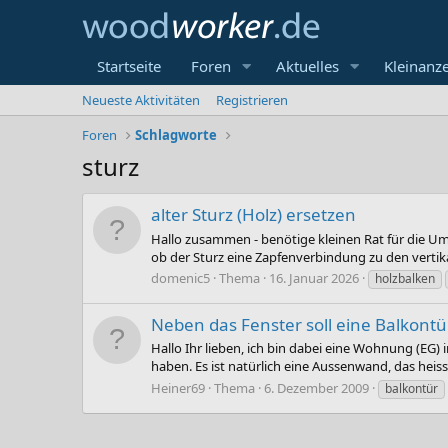
Startseite
Foren
Aktuelles
Kleinanz
Neueste Aktivitäten
Registrieren
Foren
Schlagworte
sturz
alter Sturz (Holz) ersetzen
Hallo zusammen - benötige kleinen Rat für die Umse
ob der Sturz eine Zapfenverbindung zu den vertika
domenic5
Thema
16. Januar 2026
holzbalken
Neben das Fenster soll eine Balkontü
Hallo Ihr lieben, ich bin dabei eine Wohnung (E
haben. Es ist natürlich eine Aussenwand, das heiss
Heiner69
Thema
6. Dezember 2009
balkontür