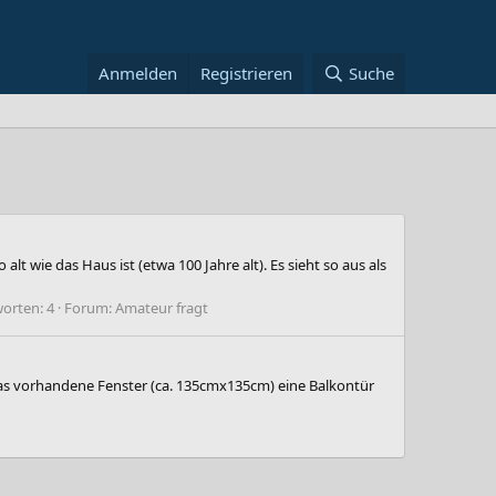
Anmelden
Registrieren
Suche
t wie das Haus ist (etwa 100 Jahre alt). Es sieht so aus als
orten: 4
Forum:
Amateur fragt
as vorhandene Fenster (ca. 135cmx135cm) eine Balkontür