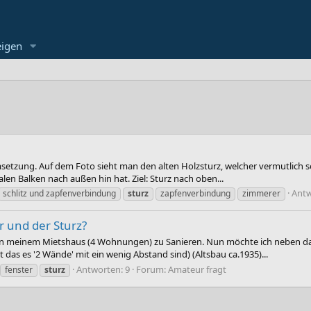
eigen
tzung. Auf dem Foto sieht man den alten Holzsturz, welcher vermutlich so al
len Balken nach außen hin hat. Ziel: Sturz nach oben...
Antw
schlitz und zapfenverbindung
sturz
zapfenverbindung
zimmerer
r und der Sturz?
G) in meinem Mietshaus (4 Wohnungen) zu Sanieren. Nun möchte ich neben d
t das es '2 Wände' mit ein wenig Abstand sind) (Altsbau ca.1935)...
Antworten: 9
Forum:
Amateur fragt
fenster
sturz