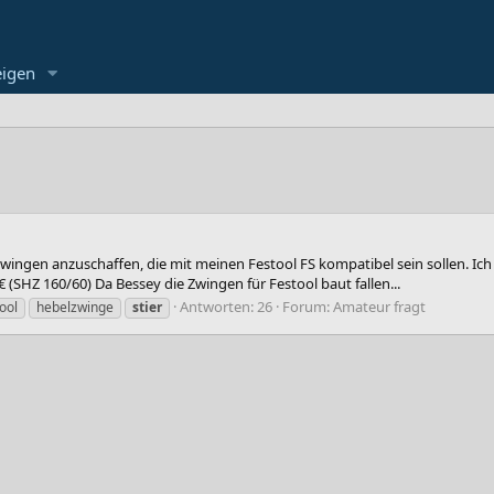
eigen
ngen anzuschaffen, die mit meinen Festool FS kompatibel sein sollen. Ich 
€ (SHZ 160/60) Da Bessey die Zwingen für Festool baut fallen...
Antworten: 26
Forum:
Amateur fragt
ool
hebelzwinge
stier