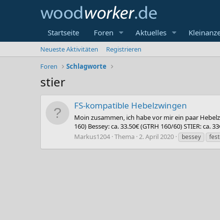
Startseite
Foren
Aktuelles
Kleinanz
Neueste Aktivitäten
Registrieren
Foren
Schlagworte
stier
FS-kompatible Hebelzwingen
Moin zusammen, ich habe vor mir ein paar Hebelzwi
160) Bessey: ca. 33.50€ (GTRH 160/60) STIER: ca. 33
Markus1204
Thema
2. April 2020
bessey
fest