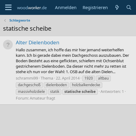
Anmelden
Registrieren
Schlagworte
statische scheibe
Alter Dielenboden
Hallo zusammen, ich hoffe das mir hier jemand weiterhelfen
kann. Ich bi gerade dabei mein Dachgeschoss auszubauen. Der
Boden Besteht aus eine geflickten, schiefem mit Ochsenblut
gestrichenem Dielenboden. Da dieser nicht mehr zu retten ist
stehe ich nun vor der Wahl: 1. OSB auf die alten Dielen...
schrammi99
Thema
22. April 2014
1920
altbau
dachgeschoß
dielenboden
holzbalkendecke
Antworten: 1
massivholzdiele
statik
statische
scheibe
Forum:
Amateur fragt