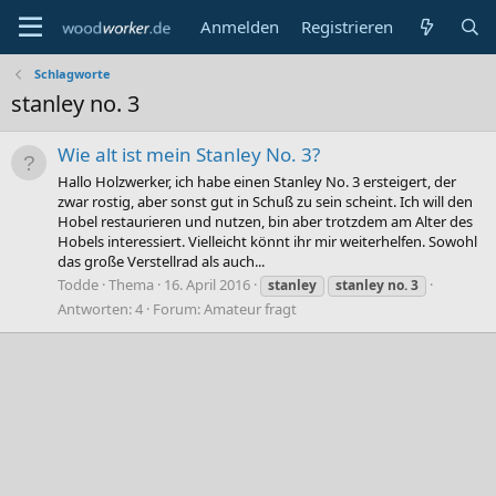
Anmelden
Registrieren
Schlagworte
stanley no. 3
Wie alt ist mein Stanley No. 3?
Hallo Holzwerker, ich habe einen Stanley No. 3 ersteigert, der
zwar rostig, aber sonst gut in Schuß zu sein scheint. Ich will den
Hobel restaurieren und nutzen, bin aber trotzdem am Alter des
Hobels interessiert. Vielleicht könnt ihr mir weiterhelfen. Sowohl
das große Verstellrad als auch...
Todde
Thema
16. April 2016
stanley
stanley
no.
3
Antworten: 4
Forum:
Amateur fragt