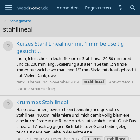
Anmelden
Registrieren
Schlagworte
stahllineal
Kurzes Stahl Lineal nur mit 1 mm beidseitig
gesucht...
moin, Ich suche ein leicht flexibeles Stahllineal. 20-30 mm breit
und ca. 200 mm lang. Skalierung auf allen 4 Seiten. Ich finde
immer nur welche wo man eine 1/2 mm Skala mit drauf gebracht
hat. Vielen Dank, uwe
ranx
Thema
14. November 2019
Antworten: 3
stahllineal
Forum:
Amateur fragt
Krummes Stahllineal
Hallo zusammen, bevor ich ein (beinahe) neu gekauftes
Stahllineal, 100cm, reklamiere und mich damit völlig blamiere
eine kurze Frage in die Runde ob das tatsächlich nicht i.O. ist: Das
Lineal auf Anschlag gegen Richtlatte bzw. Glasscheibe gelegt,
zeigt auf der einen Seite in der Mitte eine...
DocD
Thema
20. Dezember 2017
krummes
stahllineal