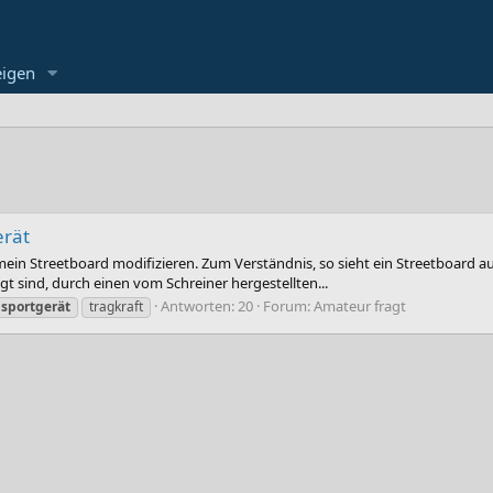
eigen
erät
in Streetboard modifizieren. Zum Verständnis, so sieht ein Streetboard aus:
igt sind, durch einen vom Schreiner hergestellten...
Antworten: 20
Forum:
Amateur fragt
sportgerät
tragkraft