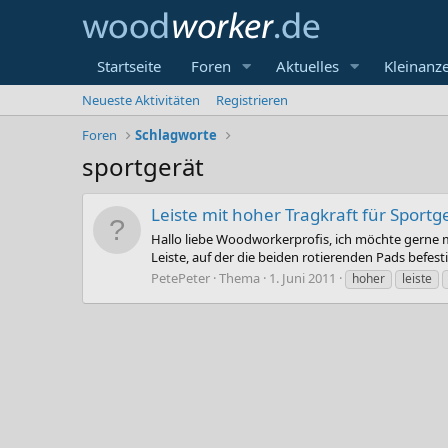
Startseite
Foren
Aktuelles
Kleinanz
Neueste Aktivitäten
Registrieren
Foren
Schlagworte
sportgerät
Leiste mit hoher Tragkraft für Sportg
Hallo liebe Woodworkerprofis, ich möchte gerne me
Leiste, auf der die beiden rotierenden Pads befest
PetePeter
Thema
1. Juni 2011
hoher
leiste