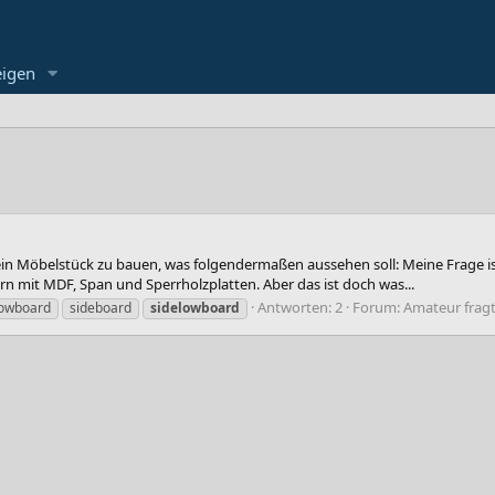
eigen
in Möbelstück zu bauen, was folgendermaßen aussehen soll: Meine Frage ist
 mit MDF, Span und Sperrholzplatten. Aber das ist doch was...
Antworten: 2
Forum:
Amateur frag
lowboard
sideboard
sidelowboard