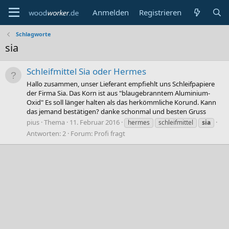
Anmelden
Registrieren
Schlagworte
sia
Schleifmittel Sia oder Hermes
Hallo zusammen, unser Lieferant empfiehlt uns Schleifpapiere
der Firma Sia. Das Korn ist aus "blaugebranntem Aluminium-
Oxid" Es soll länger halten als das herkömmliche Korund. Kann
das jemand bestätigen? danke schonmal und besten Gruss
pius
Thema
11. Februar 2016
hermes
schleifmittel
sia
Antworten: 2
Forum:
Profi fragt