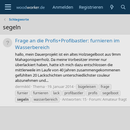
Anmelden
Registrieren
Schlagworte
segeln
Frage an die Profis+Profibastler: furnieren im
Wasserbereich
hallo, mein Dauerprojekt ist ein altes Holzsegelboot aus 9mm
Mahagonisperrholz. Da meine Vorbesitzer immer nur
überlackiert haben, hatte ich mich dazu entschlossen die
mittlerweile im Laufe von 40 Jahren zusammengekommenen
gefühlten 20 Lackschichten unterschiedlichster couleur
abzunehmen und...
dermikkl
Thema
19. Januar 2014
bügeleisen
frage
furnier
furnieren
lack
profibastler
profis
segelboot
Antworten: 15
Forum:
Amateur fragt
segeln
wasserbereich