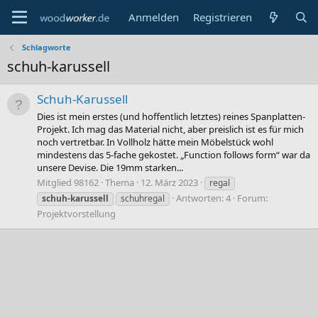
Anmelden
Registrieren
Schlagworte
schuh-karussell
Schuh-Karussell
Dies ist mein erstes (und hoffentlich letztes) reines Spanplatten-
Projekt. Ich mag das Material nicht, aber preislich ist es für mich
noch vertretbar. In Vollholz hätte mein Möbelstück wohl
mindestens das 5-fache gekostet. „Function follows form“ war da
unsere Devise. Die 19mm starken...
Mitglied 98162
Thema
12. März 2023
regal
Antworten: 4
Forum:
schuh-karussell
schuhregal
Projektvorstellung