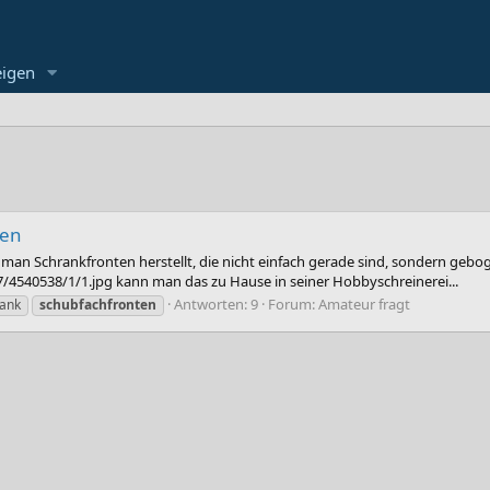
eigen
ten
e man Schrankfronten herstellt, die nicht einfach gerade sind, sondern gebog
4540538/1/1.jpg kann man das zu Hause in seiner Hobbyschreinerei...
Antworten: 9
Forum:
Amateur fragt
rank
schubfachfronten