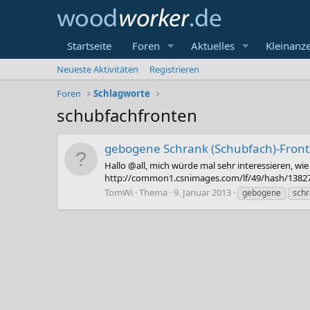
Startseite
Foren
Aktuelles
Kleinanz
Neueste Aktivitäten
Registrieren
Foren
Schlagworte
schubfachfronten
gebogene Schrank (Schubfach)-Fron
Hallo @all, mich würde mal sehr interessieren, wi
http://common1.csnimages.com/lf/49/hash/13827/
TomWi
Thema
9. Januar 2013
gebogene
sch