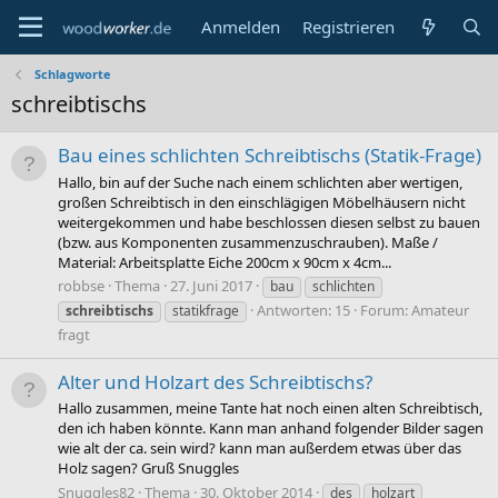
Anmelden
Registrieren
Schlagworte
schreibtischs
Bau eines schlichten Schreibtischs (Statik-Frage)
Hallo, bin auf der Suche nach einem schlichten aber wertigen,
großen Schreibtisch in den einschlägigen Möbelhäusern nicht
weitergekommen und habe beschlossen diesen selbst zu bauen
(bzw. aus Komponenten zusammenzuschrauben). Maße /
Material: Arbeitsplatte Eiche 200cm x 90cm x 4cm...
robbse
Thema
27. Juni 2017
bau
schlichten
Antworten: 15
Forum:
Amateur
schreibtischs
statikfrage
fragt
Alter und Holzart des Schreibtischs?
Hallo zusammen, meine Tante hat noch einen alten Schreibtisch,
den ich haben könnte. Kann man anhand folgender Bilder sagen
wie alt der ca. sein wird? kann man außerdem etwas über das
Holz sagen? Gruß Snuggles
Snuggles82
Thema
30. Oktober 2014
des
holzart