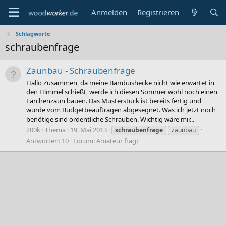
Anmelden
Registrieren
Schlagworte
schraubenfrage
Zaunbau - Schraubenfrage
Hallo Zusammen, da meine Bambushecke nicht wie erwartet in
den Himmel schießt, werde ich diesen Sommer wohl noch einen
Lärchenzaun bauen. Das Musterstück ist bereits fertig und
wurde vom Budgetbeauftragen abgesegnet. Was ich jetzt noch
benötige sind ordentliche Schrauben. Wichtig wäre mir...
200k
Thema
19. Mai 2013
schraubenfrage
zaunbau
Antworten: 10
Forum:
Amateur fragt