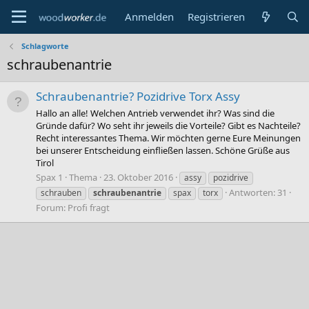
Anmelden
Registrieren
Schlagworte
schraubenantrie
Schraubenantrie? Pozidrive Torx Assy
Hallo an alle! Welchen Antrieb verwendet ihr? Was sind die
Gründe dafür? Wo seht ihr jeweils die Vorteile? Gibt es Nachteile?
Recht interessantes Thema. Wir möchten gerne Eure Meinungen
bei unserer Entscheidung einfließen lassen. Schöne Grüße aus
Tirol
Spax 1
Thema
23. Oktober 2016
assy
pozidrive
Antworten: 31
schrauben
schraubenantrie
spax
torx
Forum:
Profi fragt