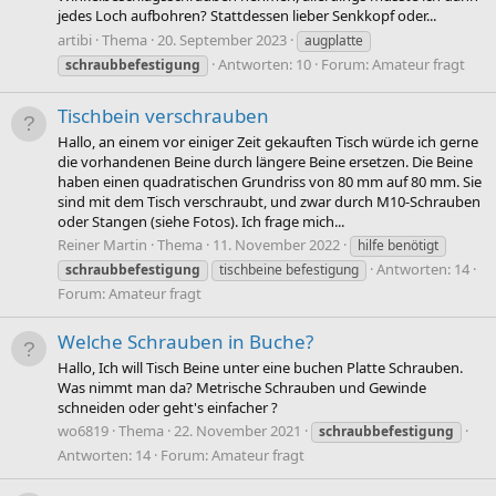
jedes Loch aufbohren? Stattdessen lieber Senkkopf oder...
artibi
Thema
20. September 2023
augplatte
Antworten: 10
Forum:
Amateur fragt
schraubbefestigung
Tischbein verschrauben
Hallo, an einem vor einiger Zeit gekauften Tisch würde ich gerne
die vorhandenen Beine durch längere Beine ersetzen. Die Beine
haben einen quadratischen Grundriss von 80 mm auf 80 mm. Sie
sind mit dem Tisch verschraubt, und zwar durch M10-Schrauben
oder Stangen (siehe Fotos). Ich frage mich...
Reiner Martin
Thema
11. November 2022
hilfe benötigt
Antworten: 14
schraubbefestigung
tischbeine befestigung
Forum:
Amateur fragt
Welche Schrauben in Buche?
Hallo, Ich will Tisch Beine unter eine buchen Platte Schrauben.
Was nimmt man da? Metrische Schrauben und Gewinde
schneiden oder geht's einfacher ?
wo6819
Thema
22. November 2021
schraubbefestigung
Antworten: 14
Forum:
Amateur fragt