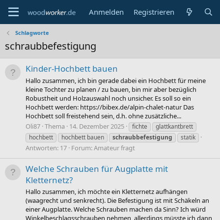
Anmelden
Registrieren
Schlagworte
schraubbefestigung
Kinder-Hochbett bauen
Hallo zusammen, ich bin gerade dabei ein Hochbett für meine
kleine Tochter zu planen / zu bauen, bin mir aber bezüglich
Robustheit und Holzauswahl noch unsicher. Es soll so ein
Hochbett werden: https://bibex.de/alpin-chalet-natur Das
Hochbett soll freistehend sein, d.h. ohne zusätzliche...
Oli87
Thema
14. Dezember 2025
fichte
glattkantbrett
hochbett
hochbett bauen
schraubbefestigung
statik
Antworten: 17
Forum:
Amateur fragt
Welche Schrauben für Augplatte mit
Kletternetz?
Hallo zusammen, ich möchte ein Kletternetz aufhängen
(waagrecht und senkrecht). Die Befestigung ist mit Schäkeln an
einer Augplatte. Welche Schrauben machen da Sinn? Ich würd
Winkelbeschlagsschrauben nehmen, allerdings müsste ich dann