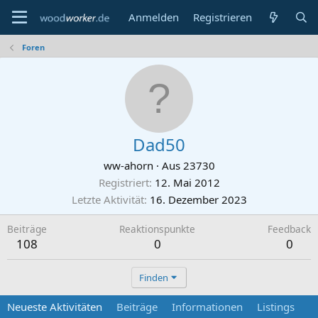
Anmelden
Registrieren
Foren
Dad50
ww-ahorn
·
Aus
23730
Registriert
12. Mai 2012
Letzte Aktivität
16. Dezember 2023
Beiträge
Reaktionspunkte
Feedback
108
0
0
Finden
Neueste Aktivitäten
Beiträge
Informationen
Listings