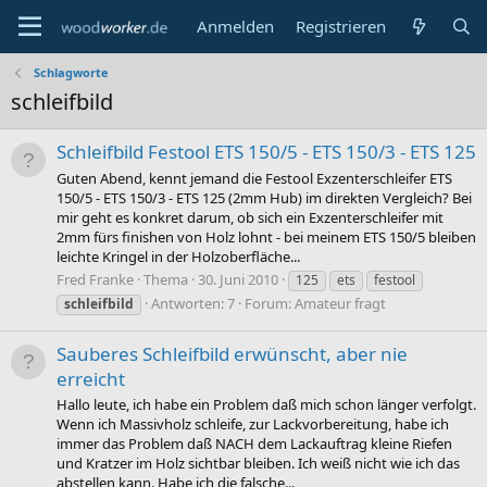
Anmelden
Registrieren
Schlagworte
schleifbild
Schleifbild Festool ETS 150/5 - ETS 150/3 - ETS 125
Guten Abend, kennt jemand die Festool Exzenterschleifer ETS
150/5 - ETS 150/3 - ETS 125 (2mm Hub) im direkten Vergleich? Bei
mir geht es konkret darum, ob sich ein Exzenterschleifer mit
2mm fürs finishen von Holz lohnt - bei meinem ETS 150/5 bleiben
leichte Kringel in der Holzoberfläche...
Fred Franke
Thema
30. Juni 2010
125
ets
festool
Antworten: 7
Forum:
Amateur fragt
schleifbild
Sauberes Schleifbild erwünscht, aber nie
erreicht
Hallo leute, ich habe ein Problem daß mich schon länger verfolgt.
Wenn ich Massivholz schleife, zur Lackvorbereitung, habe ich
immer das Problem daß NACH dem Lackauftrag kleine Riefen
und Kratzer im Holz sichtbar bleiben. Ich weiß nicht wie ich das
abstellen kann. Habe ich die falsche...