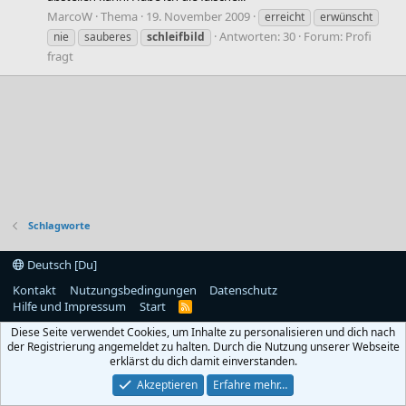
MarcoW
Thema
19. November 2009
erreicht
erwünscht
Antworten: 30
Forum:
Profi
nie
sauberes
schleifbild
fragt
Schlagworte
Deutsch [Du]
Kontakt
Nutzungsbedingungen
Datenschutz
Hilfe und Impressum
Start
R
S
Diese Seite verwendet Cookies, um Inhalte zu personalisieren und dich nach
S
der Registrierung angemeldet zu halten. Durch die Nutzung unserer Webseite
erklärst du dich damit einverstanden.
Akzeptieren
Erfahre mehr…