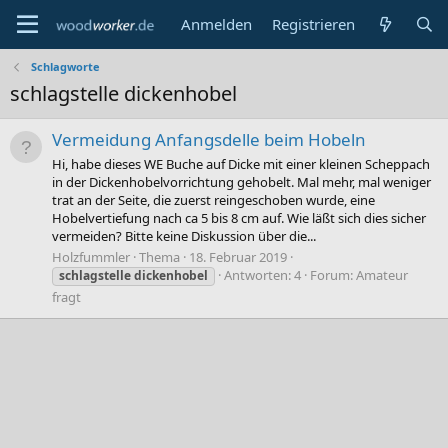
Anmelden
Registrieren
Schlagworte
schlagstelle dickenhobel
Vermeidung Anfangsdelle beim Hobeln
Hi, habe dieses WE Buche auf Dicke mit einer kleinen Scheppach
in der Dickenhobelvorrichtung gehobelt. Mal mehr, mal weniger
trat an der Seite, die zuerst reingeschoben wurde, eine
Hobelvertiefung nach ca 5 bis 8 cm auf. Wie läßt sich dies sicher
vermeiden? Bitte keine Diskussion über die...
Holzfummler
Thema
18. Februar 2019
Antworten: 4
Forum:
Amateur
schlagstelle
dickenhobel
fragt