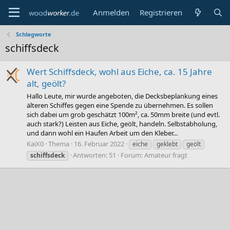
Anmelden
Registrieren
Schlagworte
schiffsdeck
Wert Schiffsdeck, wohl aus Eiche, ca. 15 Jahre
alt, geölt?
Hallo Leute, mir wurde angeboten, die Decksbeplankung eines
älteren Schiffes gegen eine Spende zu übernehmen. Es sollen
sich dabei um grob geschätzt 100m², ca. 50mm breite (und evtl.
auch stark?) Leisten aus Eiche, geölt, handeln. Selbstabholung,
und dann wohl ein Haufen Arbeit um den Kleber...
KaiX0
Thema
16. Februar 2022
eiche
geklebt
geölt
Antworten: 51
Forum:
Amateur fragt
schiffsdeck