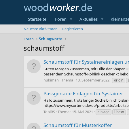
Startseite
Foren
Aktuelles
Kleinanz
Neueste Aktivitäten
Registrieren
Foren
Schlagworte
schaumstoff
Schaumstoff für Systainereinlagen u
Guten Morgen Zusammen, mit Hilfe der Shaper Orig
passendem Schaumstoff-Rohlink geschenkt bekomm
hukiman
Thema
13. September 2022
origin
Passgenaue Einlagen für Systainer
Hallo zusammen, trotz langer Suche bin ich bislang
https://www.mysortimo.de/de/produkte/arbeitspla
TobiBS
Thema
15. Mai 2021
einlage
l-boxx
Schaumstoff für Musterkoffer