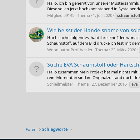
Hallo, ich bin genervt von unserer Mustersammlun
Diese sollen jetzt hochkant stehend in Systainer de
Mitglied 59145
Thema
1. Juli 2020
schaumstof
Wie heisst der Handelsname von sol
Hi ich suche folgendes, habt ihre eine Idee wonac
Schaumstoff, auf dem Bild drücke ich fest mit dem
Woodinator Profibastler
Thema
22. März 2020
Suche EVA Schaumstoff oder Hartsc
Hallo zusammen Mein Projekt hat mal nichts mit Hol
rein. Momentan sind im Originalzustand noch dre
Schleifmeister
Thema
27. Dezember 2016
eva
Foren
Schlagworte