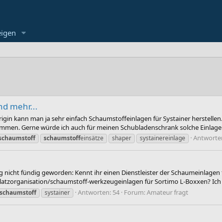
eigen
nd mehr...
in kann man ja sehr einfach Schaumstoffeinlagen für Systainer herstellen.
en. Gerne würde ich auch für meinen Schubladenschrank solche Einlagen
Antworte
schaumstoff
schaumstoff
einsätze
shaper
systainereinlage
 nicht fündig geworden: Kennt ihr einen Dienstleister der Schaumeinlagen fü
tzorganisation/schaumstoff-werkzeugeinlagen für Sortimo L-Boxxen? Ich ha
Antworten: 54
Forum:
Amateur fragt
schaumstoff
systainer