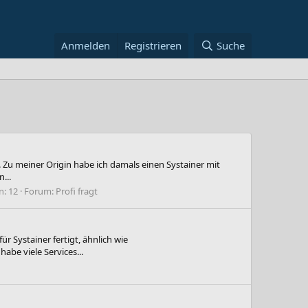
Anmelden
Registrieren
Suche
 Zu meiner Origin habe ich damals einen Systainer mit
...
n: 12
Forum:
Profi fragt
r Systainer fertigt, ähnlich wie
be viele Services...