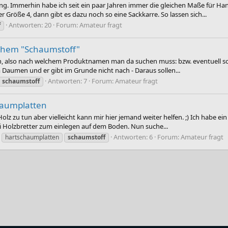
g. Immerhin habe ich seit ein paar Jahren immer die gleichen Maße für Ha
r Größe 4, dann gibt es dazu noch so eine Sackkarre. So lassen sich...
Antworten: 20
Forum:
Amateur fragt
f
chem "Schaumstoff"
h, also nach welchem Produktnamen man da suchen muss: bzw. eventuell sogar
 Daumen und er gibt im Grunde nicht nach - Daraus sollen...
Antworten: 7
Forum:
Amateur fragt
schaumstoff
haumplatten
z zu tun aber vielleicht kann mir hier jemand weiter helfen. ;) Ich habe ei
i Holzbretter zum einlegen auf dem Boden. Nun suche...
Antworten: 6
Forum:
Amateur fragt
hartschaumplatten
schaumstoff