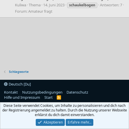
Kuliwa
Thema
14. Juni 2023
Antworten: 7
schaukelbogen
Forum:
Amateur fragt
Schlagworte
Deutsch [Du]
Kontakt
Nutzungsbedingungen
Datenschutz
Hilfe und Impressum
Start
R
S
Diese Seite verwendet Cookies, um Inhalte zu personalisieren und dich nach
S
der Registrierung angemeldet zu halten. Durch die Nutzung unserer Webseite
erklärst du dich damit einverstanden.
Akzeptieren
Erfahre mehr…