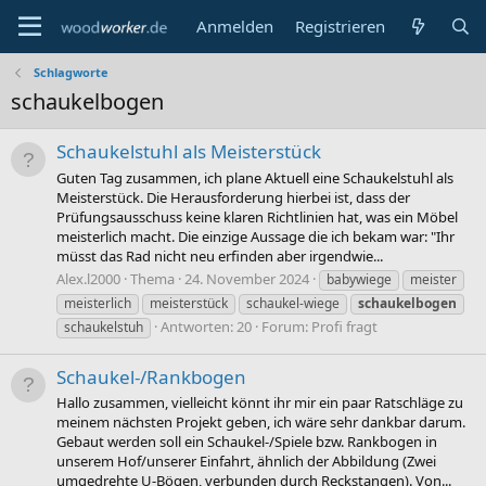
Anmelden
Registrieren
Schlagworte
schaukelbogen
Schaukelstuhl als Meisterstück
Guten Tag zusammen, ich plane Aktuell eine Schaukelstuhl als
Meisterstück. Die Herausforderung hierbei ist, dass der
Prüfungsausschuss keine klaren Richtlinien hat, was ein Möbel
meisterlich macht. Die einzige Aussage die ich bekam war: "Ihr
müsst das Rad nicht neu erfinden aber irgendwie...
Alex.l2000
Thema
24. November 2024
babywiege
meister
meisterlich
meisterstück
schaukel-wiege
schaukelbogen
Antworten: 20
Forum:
Profi fragt
schaukelstuh
Schaukel-/Rankbogen
Hallo zusammen, vielleicht könnt ihr mir ein paar Ratschläge zu
meinem nächsten Projekt geben, ich wäre sehr dankbar darum.
Gebaut werden soll ein Schaukel-/Spiele bzw. Rankbogen in
unserem Hof/unserer Einfahrt, ähnlich der Abbildung (Zwei
umgedrehte U-Bögen, verbunden durch Reckstangen). Von...