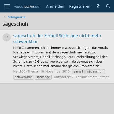
Anmelden
Registrieren
Schlagworte
sägeschuh
sägeschuh der Einhell Stichsäge nicht mehr
schwenkbar
Hallo Zusammen, ich bin immer etwas vorsichtiger - das vorab.
Ich habe ein Problem mit dem Sägeschuh meiner (bzw.
Schwiegervaters) Einhell Stichsäge. Laut Beschreibung soll der
Schuh bis zu 45 Grad schwenkbar sein, da bewegt sich aber
nichts. Hatte schon mal jemand das gleiche Problem? Ich...
Hardi60
Thema
16. November 2010
einhell
sägeschuh
Antworten: 7
Forum:
Amateur fragt
schwenkbar
stichsäge