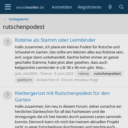
Anmelden
Registrieren
Schlagworte
rutschenpodest
Robinie als Stamm oder Leimbinder
Hallo zusammen, ich plane ein kleines Podest für Rutsche und
Schaukel im Garten. Das sollte am liebsten alles aus Robinie sein,
evtl. sogar dann unbehandelt. Dachte bisher immer an ganze
geschälte Stämme, habe jetzt aber gesehen, dass auch
keilgezinkte Leimbinder in z.B. 90 x 90 mm gibt. Was...
Jedi_neo2002
Thema
9. Juni 2022
robinie
rutschenpodest
Antworten: 8
Forum:
Amateur fragt
spielturm
Klettergerüst mit Rutschenpodest für den
Garten
Hallo zusammen, bin neu in diesem Forum, daher zunächst ein
herzliches Dankeschön für all das Fachwissen und die
Anregungen die ich hier bereits durch passives Lesen sammeln
konnte. Dennoch kann ich mich bei meinem aktuellen Projekt
nicht zu einer Entscheidung durchringen und möchte euch...