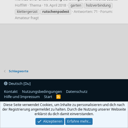
HoffiW
Thema
19. April 2018
garten
holzverbindung
Antworten: 71
Forum:
klettergerüst
rutschenpodest
Amateur fragt
Schlagworte
Deutsch [Du]
Kontakt
Nutzungsbedingungen
Datenschutz
Hilfe und Impressum
Start
R
S
Diese Seite verwendet Cookies, um Inhalte zu personalisieren und dich nach
S
der Registrierung angemeldet zu halten. Durch die Nutzung unserer Webseite
erklärst du dich damit einverstanden.
Akzeptieren
Erfahre mehr…